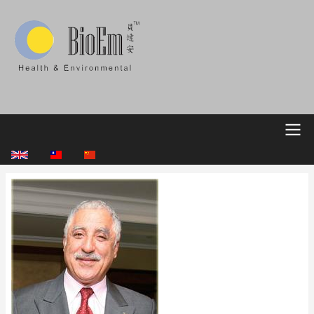
移
至
主
內
容
Main
navigation