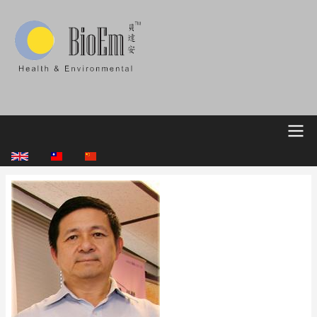
移
至
主
內
容
Main
navigation