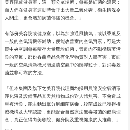
美容院或健身室，這一類公眾場所，每每是細菌的溫床；
而人們在健身室運動時會呼出大量二氧化碳，衛生情況令
人關注，更會增加病菌傳播的機會。」
有部份美容院或健身室，以為加強通風抽氣，或以香薰及
一般的空氣清機等輔助，便能改善室內空氣質素，可是大
廈中央空調每每積存大量塵埃細菌，管道內不斷循環著污
染的空氣，部份香薰產品含有化學物質對人體有害，市面
一般的空氣清新機只能過濾空氣中的懸浮粒子，對消毒殺
菌並非可靠的方法。
「但本集團及旗下之美容院代理商均採用貝達安空氣消毒
淨化液及設備產品其天然植物成份對人體無害、不會造成
重複污染，能主動出擊分解細菌病毒，殺菌成效已獲得權
威機構及大學認證，更能配合自然療法無毒殺菌的健康理
念，真正值得向美容院、健身院及重視健康的人推薦。」