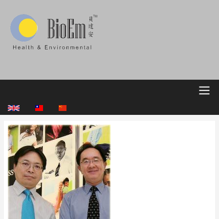
移
至
主
內
容
Main
navigation